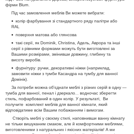
фірми Blum.
Під час замовлення меблів Ви можете вибрати:
колір фарбування зі стандартного ряду палітри або
RAL
поверхня матова або глянсова
такі серії, як Dominik, Christina, Адель, Аврора та інші
серії з рівними формами можуть бути виготовлені за
Вашими розмірами, змінивши довжину, глибину та
висоту виробів.
фурнітуру: ручки, декоративні ніжки (наприклад,
замовити ніжки з тумби Касандра на тумбу для ванної
Домінік).
За потреби можна об'єднати меблі з різних серій в одну —
тумба для ванної, пенал і дзеркало... водночас зберегти
стиль, пофарбований в один колір. У результаті, Ви
получите комплект меблів для ванної кімнати, який
відповідатиме всім Вашим побажанням і вимогам.
Створіть меблі у своєму стилі, наповнивши ванну кімнату
не тільки вишуканим смаком, але й комфортними меблями,
виготовленими з натуральних і якісних матеріалів! А ми