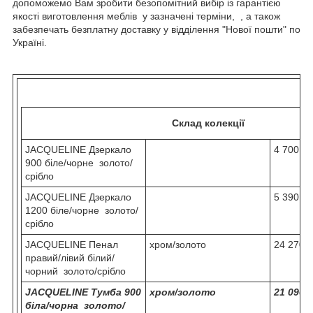
допоможемо Вам зробити безопомітний вибір із гарантією
якості виготовлення меблів у зазначені терміни, , а також
забезпечать безплатну доставку у відділення "Нової пошти" по
Україні.
Склад колекції
JACQUELINE Дзеркало
4 700
900 біле/чорне золото/
срібло
JACQUELINE Дзеркало
5 390
1200 біле/чорне золото/
срібло
JACQUELINE Пенал
хром/золото
24 270
правий/лівий білий/
чорний золото/срібло
JACQUELINE Тумба 900
хром/золото
21 090
біла/чорна золото/