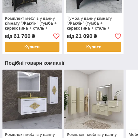
Комплект меблів у ванну
Тумба у ванну кімнату
кімнату "Жаклін" (тумба +
"Жаклін" (тумба +
караковина + сталь +
караковина + сталь +
дзеркало + пенал)
дзеркало + пенал)
61 760
21 090
від
₴
від
₴
Купити
Купити
Подібні товари компанії
Комплект меблів у ванну
Комплект меблів у ванну
Мебл