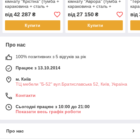
кімнату "Крістіна" (тумба +
кімнату "Аврора" (тумба +
"Тер
караковина + сталь +
караковина + сталь +
кара
дзеркало +пенал)
дзеркало +пенал)
шаф
42 287
27 150
від
₴
від
₴
від
Купити
Купити
Про нас
100% позитивних з 5 відгуків за рік
Працює з 13.10.2014
м. Київ
ТЦ мебели "Б-52" вул.Братиславська 52, Київ, Україна
Контакти
Сьогодні працює з 10:00 до 21:00
Показати весь графік роботи
Про нас