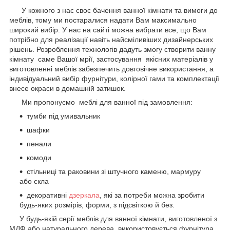
У кожного з нас своє бачення ванної кімнати та вимоги до
меблів, тому ми постаралися надати Вам максимально
широкий вибір. У нас на сайті можна вибрати все, що Вам
потрібно для реалізації навіть найсміливіших дизайнерських
рішень. Розроблення технологів дадуть змогу створити ванну
кімнату саме Вашої мрії, застосування якісних матеріалів у
виготовленні меблів забезпечить довговічне використання, а
індивідуальний вибір фурнітури, колірної гами та комплектації
внесе окраси в домашній затишок.
Ми пропонуємо меблі для ванної під замовлення:
тумби під умивальник
шафки
пенали
комоди
стільниці та раковини зі штучного каменю, мармуру
або скла
декоративні
дзеркала
, які за потреби можна зробити
будь-яких розмірів, форми, з підсвіткою й без.
У будь-якій серії меблів для ванної кімнати, виготовленої з
МДФ або натурального дерева, використовується фурнітура