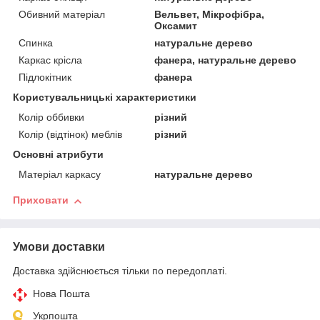
Обивний матеріал
Вельвет, Мікрофібра,
Оксамит
Спинка
натуральне дерево
Каркас крісла
фанера, натуральне дерево
Підлокітник
фанера
Користувальницькі характеристики
Колір оббивки
різний
Колір (відтінок) меблів
різний
Основні атрибути
Матеріал каркасу
натуральне дерево
Приховати
Умови доставки
Доставка здійснюється тільки по передоплаті.
Нова Пошта
Укрпошта