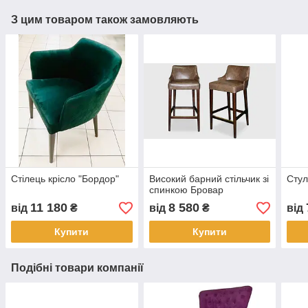
З цим товаром також замовляють
Стілець крісло "Бордор"
Високий барний стільчик зі
Стул
спинкою Бровар
11 180
8 580
від
₴
від
₴
від
Купити
Купити
Подібні товари компанії