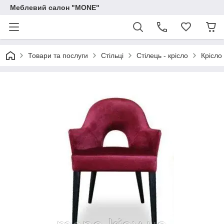
Меблевий салон "MONE"
Товари та послуги
Стільці
Стілець - крісло
Крісло 