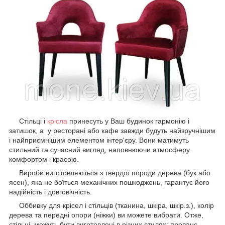
Стільці і
крісла
принесуть у Ваш будинок гармонію і
затишок, а у ресторані або кафе завжди будуть найзручнішим
і найприємнішим елементом інтер'єру. Вони матимуть
стильний та сучасний вигляд, наповнюючи атмосферу
комфортом і красою.
Вироби виготовляються з твердої породи дерева (бук або
ясен), яка не боїться механічних пошкоджень, гарантує його
надійність і довговічність.
Оббивку для крісел і стільців (тканина, шкіра, шкір.з.), колір
дерева та передні опори (ніжки) ви можете вибрати. Отже,
стільці можуть бути виготовлені в різних стилях: прованс,