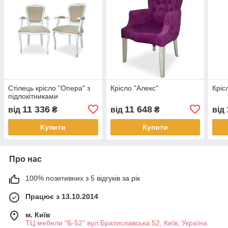
Стілець крісло "Опера" з
Крісло "Алекс"
Крісл
підлокітниками
11 336
11 648
від
₴
від
₴
від
Купити
Купити
Про нас
100% позитивних з 5 відгуків за рік
Працює з 13.10.2014
м. Київ
ТЦ мебели "Б-52" вул.Братиславська 52, Київ, Україна