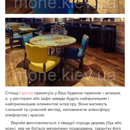
Стільці і
крісла
принесуть у Ваш будинок гармонію і затишок,
а у ресторані або кафе завжди будуть найзручнішим і
найприємнішим елементом інтер'єру. Вони матимуть
стильний та сучасний вигляд, наповнюючи атмосферу
комфортом і красою.
Вироби виготовляються з твердої породи дерева (бук або
ясен), яка не боїться механічних пошкоджень, гарантує його