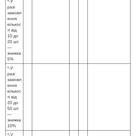
*-У
разі
замовл
ення
кількос
ті від
10 до
20 шт.
—
знижка
5%
*-У
разі
замовл
ення
кількос
ті від
20 до
50 шт.
—
знижка
10%
*-У