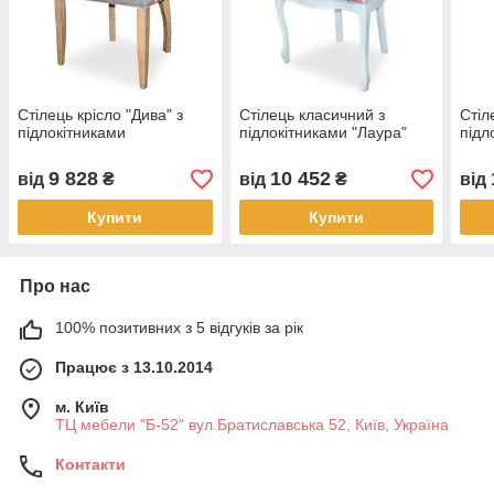
Стілець крісло "Дива" з
Стілець класичний з
Стіл
підлокітниками
підлокітниками "Лаура"
підл
9 828
10 452
від
₴
від
₴
від
Купити
Купити
Про нас
100% позитивних з 5 відгуків за рік
Працює з 13.10.2014
м. Київ
ТЦ мебели "Б-52" вул.Братиславська 52, Київ, Україна
Контакти