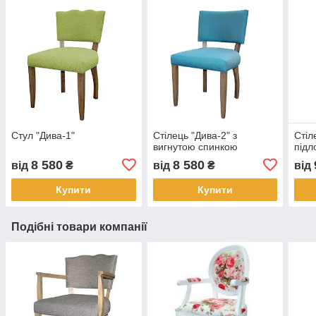
Стул "Дива-1"
Стілець "Дива-2" з
Стіл
вигнутою спинкою
підл
8 580
8 580
від
₴
від
₴
від
Купити
Купити
Подібні товари компанії