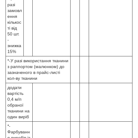
разі
замовл
ення
кількос
ті від
50 шт.
-
знижка
15%
*-У разі використання тканини
з раппортом (малюнком) до
зазначеного в прайс-листі
кол-ву тканини
додати
вартість
0,4 м/п
обраної
тканини на
один виріб
*-
Фарбуванн
я виробів із