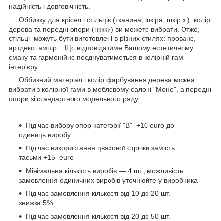
надійність і довговічність.
Оббивку для крісел і стільців (тканина, шкіра, шкір.з.), колір
дерева та передні опори (ніжки) ви можете вибрати. Отже,
стільці можуть бути виготовлені в різних стилях: прованс,
артдеко, ампір... Що відповідатиме Вашому естетичному
смаку та гармонійно поєднуватиметься в колірній гамі
інтер'єру.
Оббивний матеріал і колір фарбування дерева можна
вибрати з колірної гами в меблевому салоні "Моне", а передні
опори зі стандартного модельного ряду.
Під час вибору опор категорії "В" +10 еuro до
одиниць виробу
Під час використання цвяхової стрічки замість
тасьми +15 еuro
Мінімальна кількість виробів — 4 шт., можливість
замовлення одиничних виробів уточнюйте у виробника
Під час замовлення кількості від 10 до 20 шт. —
знижка 5%
Під час замовлення кількості від 20 до 50 шт. —