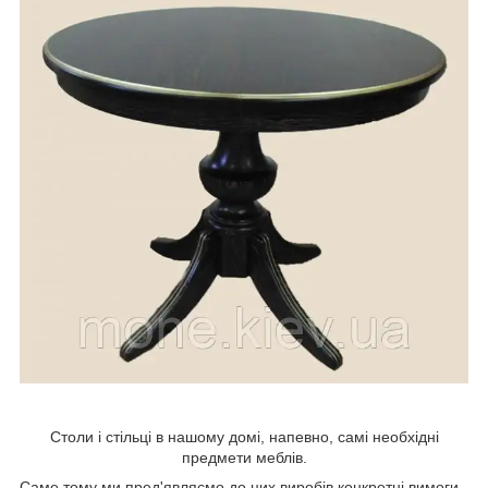
Столи і стільці в нашому домі, напевно, самі необхідні
предмети меблів.
Саме тому ми пред'являємо до цих виробів конкретні вимоги -