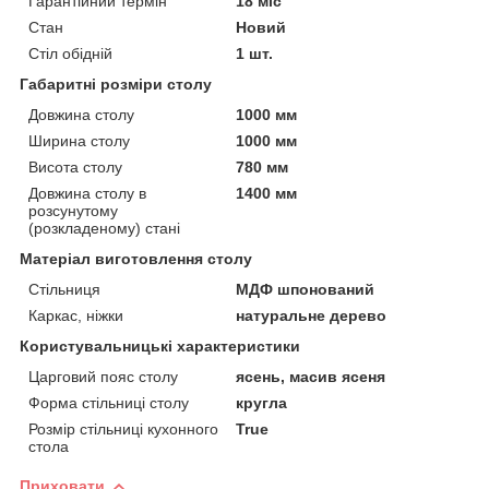
Гарантійний термін
18 міс
Стан
Новий
Стіл обідній
1 шт.
Габаритні розміри столу
Довжина столу
1000 мм
Ширина столу
1000 мм
Висота столу
780 мм
Довжина столу в
1400 мм
розсунутому
(розкладеному) стані
Матеріал виготовлення столу
Стільниця
МДФ шпонований
Каркас, ніжки
натуральне дерево
Користувальницькі характеристики
Царговий пояс столу
ясень, масив ясеня
Форма стільниці столу
кругла
Розмір стільниці кухонного
True
стола
Приховати