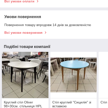
Всі умови оплати
Умови повернення
Повернення товару впродовж 14 днів за домовленістю
Всі умови повернення
Подібні товари компанії
Круглий стіл Oliver
Стіл круглий "Сицилія" зі
Стіл
98+30см. стільниця HPL
вставкою