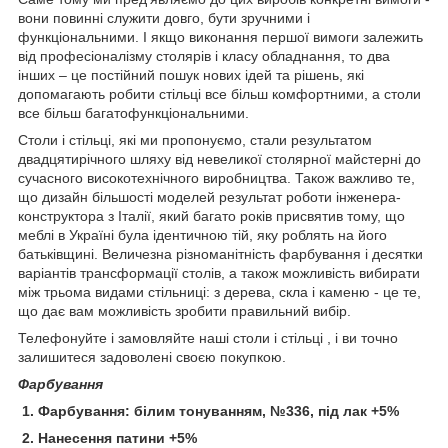
вони повинні служити довго, бути зручними і
функціональними. І якщо виконання першої вимоги залежить
від професіоналізму столярів і класу обладнання, то два
інших – це постійний пошук нових ідей та рішень, які
допомагають робити стільці все більш комфортними, а столи
все більш багатофункціональними.
Столи і стільці, які ми пропонуємо, стали результатом
двадцятирічного шляху від невеликої столярної майстерні до
сучасного високотехнічного виробництва. Також важливо те,
що дизайн більшості моделей результат роботи інженера-
конструктора з Італії, який багато років присвятив тому, що
меблі в Україні була ідентичною тій, яку роблять на його
батьківщині. Величезна різноманітність фарбування і десятки
варіантів трансформації столів, а також можливість вибирати
між трьома видами стільниці: з дерева, скла і каменю - це те,
що дає вам можливість зробити правильний вибір.
Телефонуйте і замовляйте наші столи і стільці , і ви точно
залишитеся задоволені своєю покупкою.
Фарбування
1. Фарбування: білим тонуванням, №336, під лак +5%
2. Нанесення патини +5%