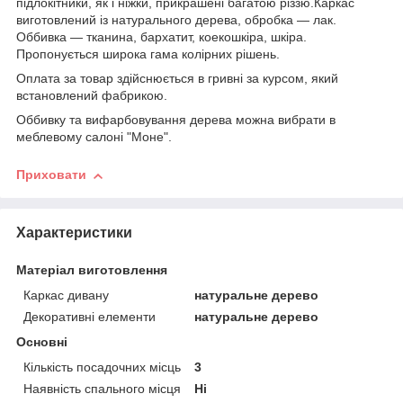
підлокітники, як і ніжки, прикрашені багатою різзю.Каркас
виготовлений із натурального дерева, обробка — лак.
Оббивка — тканина, бархатит, коекошкіра, шкіра.
Пропонується широка гама колірних рішень.
Оплата за товар здійснюється в гривні за курсом, який
встановлений фабрикою.
Оббивку та вифарбовування дерева можна вибрати в
меблевому салоні "Моне".
Приховати
Характеристики
Матеріал виготовлення
Каркас дивану
натуральне дерево
Декоративні елементи
натуральне дерево
Основні
Кількість посадочних місць
3
Наявність спального місця
Ні