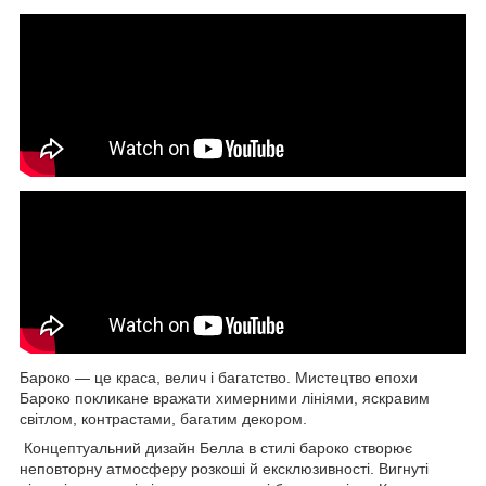
Бароко — це краса, велич і багатство. Мистецтво епохи
Бароко покликане вражати химерними лініями, яскравим
світлом, контрастами, багатим декором.
Концептуальний дизайн Белла в стилі бароко створює
неповторну атмосферу розкоші й ексклюзивності. Вигнуті