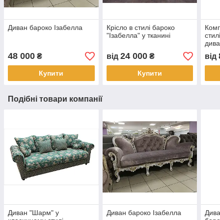
Диван бароко Ізабелла
Крісло в стилі бароко
Комп
"Ізабелла" у тканині
стил
дива
48 000
24 000
₴
від
₴
від
Купити
Купити
Подібні товари компанії
Диван "Шарм" у
Диван бароко Ізабелла
Дива