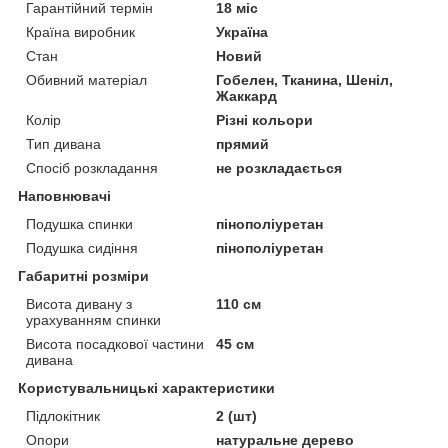
Гарантійний термін
18 міс
Країна виробник
Україна
Стан
Новий
Обивний матеріал
Гобелен, Тканина, Шеніл,
Жаккард
Колір
Різні кольори
Тип дивана
прямий
Спосіб розкладання
не розкладається
Наповнювачі
Подушка спинки
пінополіуретан
Подушка сидіння
пінополіуретан
Габаритні розміри
Висота дивану з
110 см
урахуванням спинки
Висота посадкової частини
45 см
дивана
Користувальницькі характеристики
Підлокітник
2 (шт)
Опори
натуральне дерево