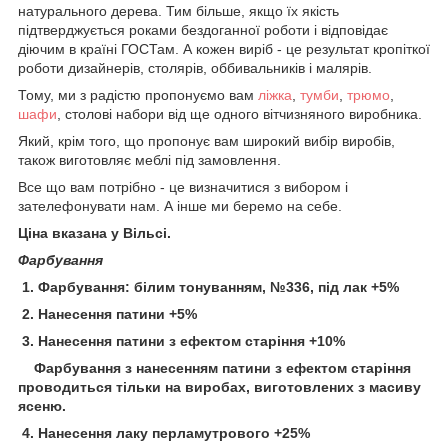
натурального дерева. Тим більше, якщо їх якість
підтверджується роками бездоганної роботи і відповідає
діючим в країні ГОСТам. А кожен виріб - це результат кропіткої
роботи дизайнерів, столярів, оббивальників і малярів.
Тому, ми з радістю пропонуємо вам
ліжка
,
тумби
,
трюмо
,
шафи
, столові набори від ще одного вітчизняного виробника.
Який, крім того, що пропонує вам широкий вибір виробів,
також виготовляє меблі під замовлення.
Все що вам потрібно - це визначитися з вибором і
зателефонувати нам. А інше ми беремо на себе.
Ціна вказана у Вільсі.
Фарбування
1. Фарбування: білим тонуванням, №336, під лак +5%
2. Нанесення патини +5%
3. Нанесення патини з ефектом старіння +10%
Фарбування з нанесенням патини з ефектом старіння
проводиться тільки на виробах, виготовлених з масиву
ясеню.
4. Нанесення лаку перламутрового +25%