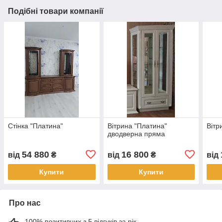
Подібні товари компанії
Стінка "Платина"
Вітрина "Платина"
Вітр
дводверна пряма
54 880
16 800
від
₴
від
₴
від
Купити
Купити
Про нас
100% позитивних з 5 відгуків за рік