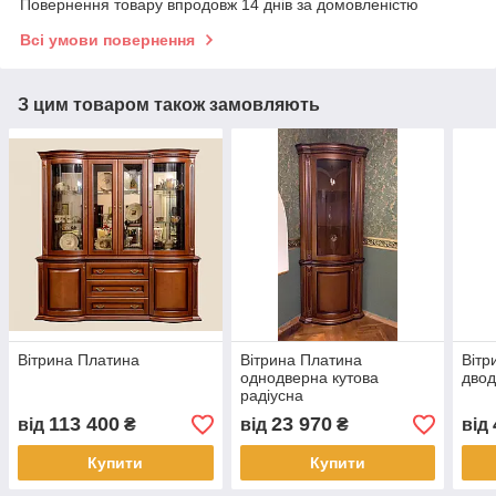
Повернення товару впродовж 14 днів за домовленістю
Всі умови повернення
З цим товаром також замовляють
Вітрина Платина
Вітрина Платина
Вітр
однодверна кутова
двод
радіусна
113 400
23 970
від
₴
від
₴
від
Купити
Купити