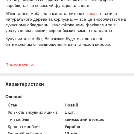
виробів, так і в їх високій функціональності.
М'які та різкі меблі, для кафе та дитячих,
крісла
і тахти, з
натурального дерева та корпусна, — все це виробляється на
сучасному обладнанні, кваліфікованими фахівцями та з
урахуванням високих європейських вимог і стандартів.
Купуючи такі меблі, Ви завжди будете задоволені
оптимальним співвідношенням ціни та якості виробів.
Приховати
Характеристики
Основні
Стан
Новий
Кількість висувних ящиків
1 шт.
Тип меблів
книжковий стелаж
Країна виробник
Україна
Гарантійний термін
18 міс