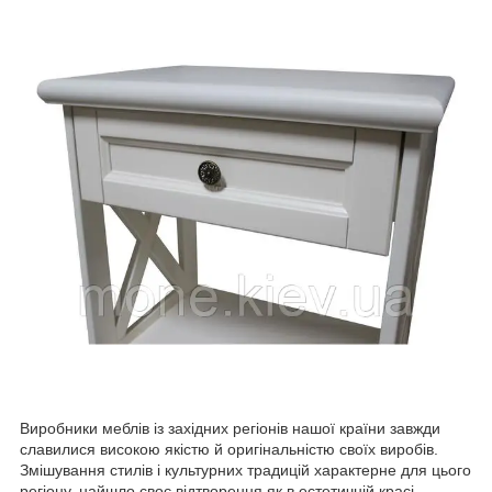
Виробники меблів із західних регіонів нашої країни завжди
славилися високою якістю й оригінальністю своїх виробів.
Змішування стилів і культурних традицій характерне для цього
регіону, найшло своє відтворення як в естетичній красі