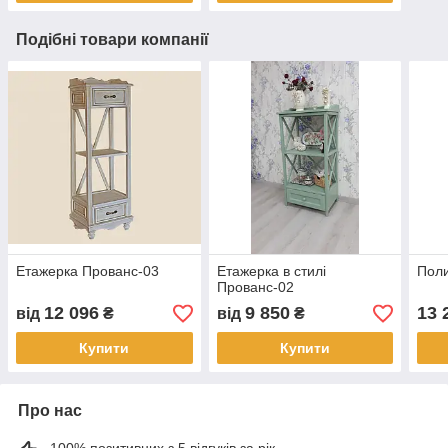
Подібні товари компанії
Етажерка Прованс-03
Етажерка в стилі
Пол
Прованс-02
12 096
9 850
13 
від
₴
від
₴
Купити
Купити
Про нас