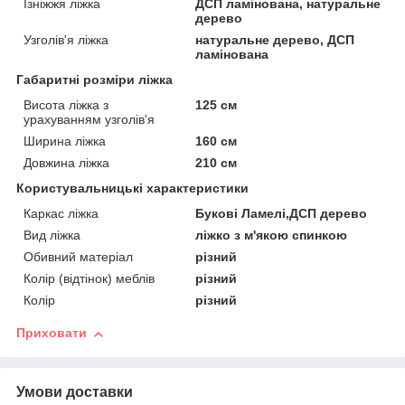
Ізніжжя ліжка
ДСП ламінована, натуральне
дерево
Узголів'я ліжка
натуральне дерево, ДСП
ламінована
Габаритні розміри ліжка
Висота ліжка з
125 см
урахуванням узголів'я
Ширина ліжка
160 см
Довжина ліжка
210 см
Користувальницькі характеристики
Каркас ліжка
Букові Ламелі,ДСП дерево
Вид ліжка
ліжко з м'якою спинкою
Обивний матеріал
різний
Колір (відтінок) меблів
різний
Колір
різний
Приховати
Умови доставки