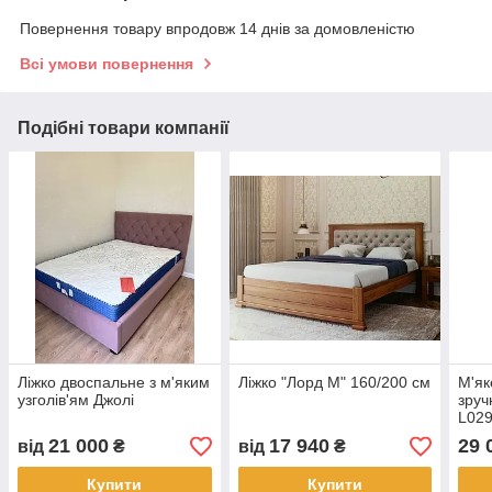
Повернення товару впродовж 14 днів за домовленістю
Всі умови повернення
Подібні товари компанії
Ліжко двоспальне з м'яким
Ліжко "Лорд М" 160/200 см
М'як
узголів'ям Джолі
зруч
L02
21 000
17 940
29 
від
₴
від
₴
Купити
Купити