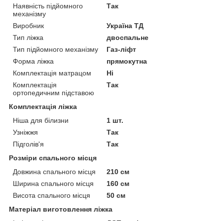
Наявність підйомного
Так
механізму
Виробник
Україна ТД
Тип ліжка
двоспальне
Тип підйомного механізму
Газ-ліфт
Форма ліжка
прямокутна
Комплектація матрацом
Ні
Комплектація
Так
ортопедичним підставою
Комплектація ліжка
Ніша для білизни
1 шт.
Узніжжя
Так
Підголів'я
Так
Розміри спального місця
Довжина спального місця
210 см
Ширина спального місця
160 см
Висота спального місця
50 см
Матеріал виготовлення ліжка