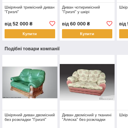
Шкіряний тримісний диван
Диван чотиримісний
Шкір
"Гризлі"
"Гризлі" у шкірі
52 000
60 000
від
₴
від
₴
від
Купити
Купити
Подібні товари компанії
Шкіряний диван двомісний
Диван двомісний у тканині
Шкір
без розкладки "Гризлі"
"Аляска" без розкладки