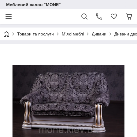
Меблевий салон "MONE"
Товари та послуги
М'які меблі
Дивани
Дивани дво