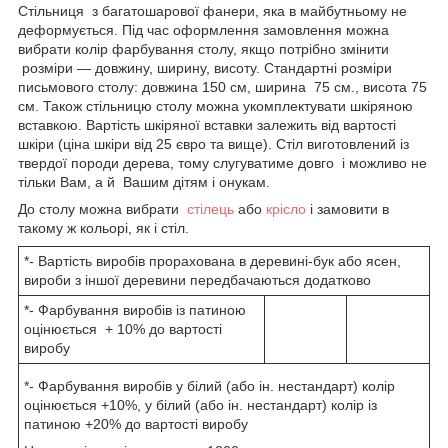
Стільниця з багатошарової фанери, яка в майбутньому не
деформується. Під час оформлення замовлення можна
вибрати колір фарбування столу, якщо потрібно змінити
розміри — довжину, ширину, висоту. Стандартні розміри
письмового столу: довжина 150 см, ширина 75 см., висота 75
см. Також стільницю столу можна укомплектувати шкіряною
вставкою. Вартість шкіряної вставки залежить від вартості
шкіри (ціна шкіри від 25 євро та вище). Стіл виготовлений із
твердої породи дерева, тому слугуватиме довго і можливо не
тільки Вам, а й Вашим дітям і онукам.
До столу можна вибрати
стілець
або
крісло
і замовити в
такому ж кольорі, як і стіл.
*- Вартість виробів прорахована в деревині-бук або ясен,
вироби з іншої деревини передбачаються додатково
*- Фарбування виробів із патиною
оцінюється + 10% до вартості
виробу
*- Фарбування виробів у білий (або ін. нестандарт) колір
оцінюється +10%, у білий (або ін. нестандарт) колір із
патиною +20% до вартості виробу