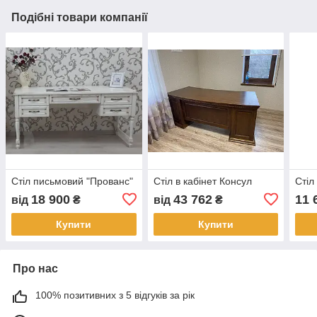
Подібні товари компанії
Стіл письмовий "Прованс"
Стіл в кабінет Консул
Стіл
18 900
43 762
11 
від
₴
від
₴
Купити
Купити
Про нас
100% позитивних з 5 відгуків за рік