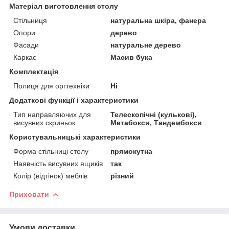
Матеріал виготовлення столу
Стільниця
натуральна шкіра, фанера
Опори
дерево
Фасади
натуральне дерево
Каркас
Масив бука
Комплектація
Полиця для оргтехніки
Ні
Додаткові функції і характеристики
Тип направляючих для
Телескопічні (кулькові),
висувних скриньок
Метабокси, Тандембокси
Користувальницькі характеристики
Форма стільниці столу
прямокутна
Наявність висувних ящиків
так
Колір (відтінок) меблів
різний
Приховати
Умови доставки