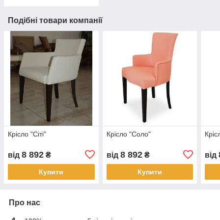
Подібні товари компанії
Крісло "Сіті"
Крісло "Соло"
Кріс
8 892
8 892
від
₴
від
₴
від
Купити
Купити
Про нас