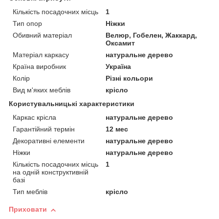
Кількість посадочних місць
1
Тип опор
Ніжки
Обивний матеріал
Велюр, Гобелен, Жаккард,
Оксамит
Матеріал каркасу
натуральне дерево
Країна виробник
Україна
Колір
Різні кольори
Вид м'яких меблів
крісло
Користувальницькі характеристики
Каркас крісла
натуральне дерево
Гарантійний термін
12 мес
Декоративні елементи
натуральне дерево
Ніжки
натуральне дерево
Кількість посадочних місць
1
на одній конструктивній
базі
Тип меблів
крісло
Приховати