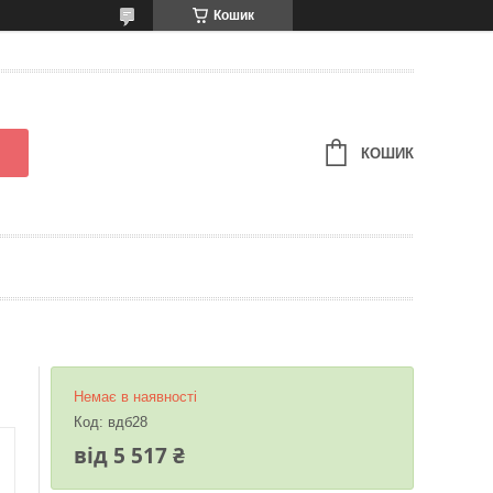
Кошик
КОШИК
Немає в наявності
Код:
вдб28
від
5 517 ₴