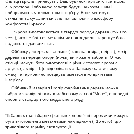
Стільці і крісла принесуть у Ваш будинок гармонію і затишок,
а у ресторані або кафе завжди будуть найзручнішим і
найприємнішим елементом інтер'єру. Вони матимуть
стильний та сучасний вигляд, наповнюючи атмосферу
комфортом і красою.
Вироби виготовляються з твердої породи дерева (бук або
ясен), яка не боїться механічних пошкоджень, гарантує його
надійність і довговічність.
Оббивку для крісел і стільців (тканина, шкіра, шкір.з.), колір
дерева та передні опори (ніжки) ви можете вибрати. Отже,
стільці можуть бути виготовлені в різних стилях: прованс,
артдеко, ампір... Що відповідатиме Вашому естетичному
смаку та гармонійно поєднуватиметься в колірній гамі
інтер'єру.
Оббивний матеріал і колір фарбування дерева можна
вибрати з колірної гами в меблевому салоні "Моне", а передні
опори зі стандартного модельного ряду.
*В барних (напівбарних) стільцях дерев'яні перемички можуть
бути виготовлені з металевими накладками (+15 еuro) для
тривалішого терміну експлуатації.