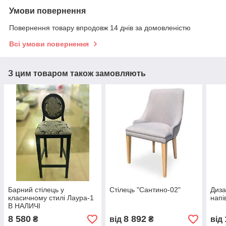
Умови повернення
Повернення товару впродовж 14 днів за домовленістю
Всі умови повернення
З цим товаром також замовляють
Барний стілець у
Стілець "Сантино-02"
Диза
класичному стилі Лаура-1
напі
В НАЛИЧІ
8 580
8 892
₴
від
₴
від