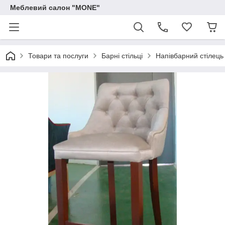
Меблевий салон "MONE"
Товари та послуги
Барні стільці
Напівбарний стілець