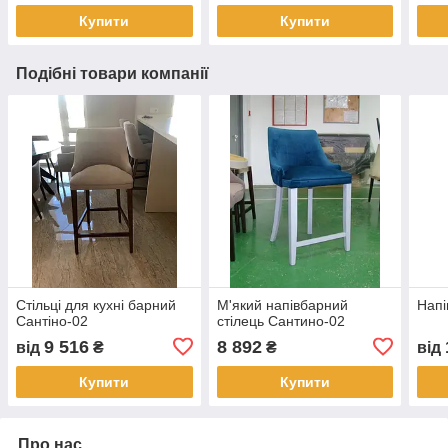
Купити
Купити
Подібні товари компанії
Стільці для кухні барний
М'який напівбарний
Напі
Сантіно-02
стілець Сантино-02
9 516
8 892
від
₴
₴
від
Купити
Купити
Про нас