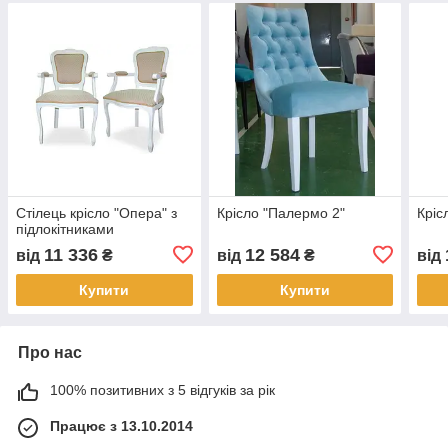
Стілець крісло "Опера" з
Крісло "Палермо 2"
Кріс
підлокітниками
11 336
12 584
від
₴
від
₴
від
Купити
Купити
Про нас
100% позитивних з 5 відгуків за рік
Працює з 13.10.2014