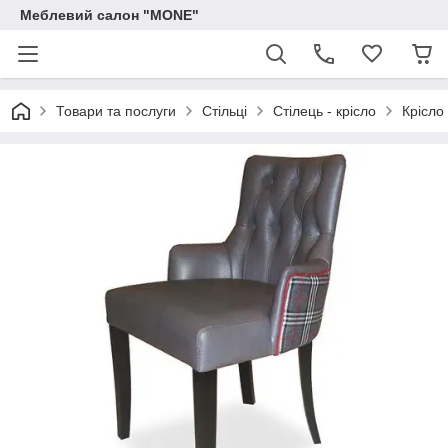
Меблевий салон "MONE"
Товари та послуги
Стільці
Стілець - крісло
Крісло