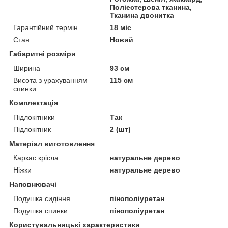
Поліестерова тканина,
Тканина двонитка
Гарантійний термін
18 міс
Стан
Новий
Габаритні розміри
Ширина
93 см
Висота з урахуванням
115 см
спинки
Комплектація
Підлокітники
Так
Підлокітник
2 (шт)
Матеріал виготовлення
Каркас крісла
натуральне дерево
Ніжки
натуральне дерево
Наповнювачі
Подушка сидіння
пінополіуретан
Подушка спинки
пінополіуретан
Користувальницькі характеристики