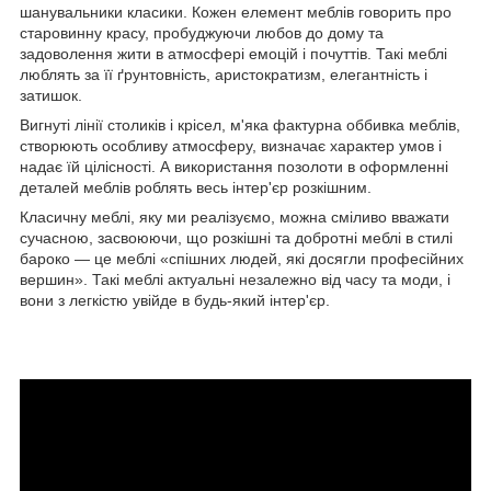
шанувальники класики. Кожен елемент меблів говорить про
старовинну красу, пробуджуючи любов до дому та
задоволення жити в атмосфері емоцій і почуттів. Такі меблі
люблять за її ґрунтовність, аристократизм, елегантність і
затишок.
Вигнуті лінії столиків і крісел, м'яка фактурна оббивка меблів,
створюють особливу атмосферу, визначає характер умов і
надає їй цілісності. А використання позолоти в оформленні
деталей меблів роблять весь інтер'єр розкішним.
Класичну меблі, яку ми реалізуємо, можна сміливо вважати
сучасною, засвоюючи, що розкішні та добротні меблі в стилі
бароко — це меблі «спішних людей, які досягли професійних
вершин». Такі меблі актуальні незалежно від часу та моди, і
вони з легкістю увійде в будь-який інтер'єр.