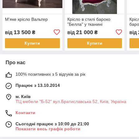
М'яке крісло Вальтер
Крісло в стилі бароко
Крісл
"Белла" у тканині
баро
13 500
21 000
від
₴
від
₴
від
Купити
Купити
Про нас
100% позитивних з 5 відгуків за рік
Працює з 13.10.2014
м. Київ
ТЦ мебели "Б-52" вул.Братиславська 52, Київ, Україна
Контакти
Сьогодні працює з 10:00 до 21:00
Показати весь графік роботи