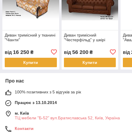
Диван тримісний у тканині
Диван тримісний
Дива
"Чіанти"
"Честерфільд" у шкірі
"Ава
16 250
56 200
від
₴
від
₴
від
Купити
Купити
Про нас
100% позитивних з 5 відгуків за рік
Працює з 13.10.2014
м. Київ
ТЦ мебели "Б-52" вул.Братиславська 52, Київ, Україна
Контакти