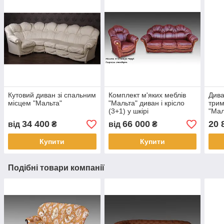
Кутовий диван зі спальним
Комплект м'яких меблів
Дива
місцем "Мальта"
"Мальта" диван і крісло
трим
(3+1) у шкірі
"Мал
34 400
66 000
20 
від
₴
від
₴
Купити
Купити
Подібні товари компанії