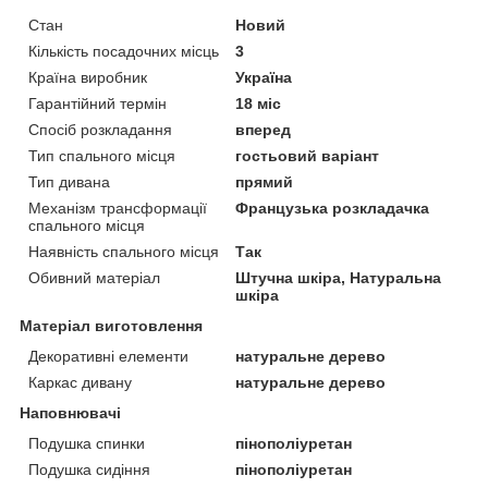
Стан
Новий
Кількість посадочних місць
3
Країна виробник
Україна
Гарантійний термін
18 міс
Спосіб розкладання
вперед
Тип спального місця
гостьовий варіант
Тип дивана
прямий
Механізм трансформації
Французька розкладачка
спального місця
Наявність спального місця
Так
Обивний матеріал
Штучна шкіра, Натуральна
шкіра
Матеріал виготовлення
Декоративні елементи
натуральне дерево
Каркас дивану
натуральне дерево
Наповнювачі
Подушка спинки
пінополіуретан
Подушка сидіння
пінополіуретан