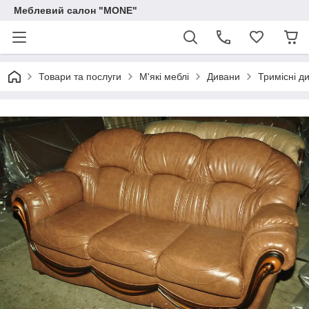
Меблевий салон "MONE"
Товари та послуги
М'які меблі
Дивани
Тримісні д