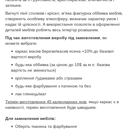
затишок.
Вигнуті лінії столиків і крісел, м'яка фактурна оббивка меблів,
створюють особливу атмосферу, визначає характер умов і
надає їй цілісності. А використання позолоти в оформленні
деталей меблів роблять весь інтер'єр розкішним.
Під час виготовлення виробу під замовлення
, ви
можете вибрати:
каркас масив берези/масив ясена +10% до базової
вартості виробу
будь-яка оббивка (за ціною до 10$ за м.п. базова
вартість не змінюється)
кріплення ґудзиками або стразами
будь-яке фарбування з патиною та без
лак глянець/мат
Термін виготовлення 45 календарних днів
, якщо каркас є в
наявності, термін виготовлення буде швидшим.
Для замовлення меблів:
Оберіть тканина та фарбування