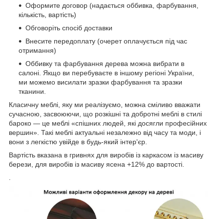
Оформите договор (надається оббивка, фарбування,
кількість, вартість)
Обговоріть спосіб доставки
Внесите передоплату (очерет оплачується під час
отримання)
Оббивку та фарбування дерева можна вибрати в
салоні. Якщо ви перебуваєте в іншому регіоні України,
ми можемо висилати зразки фарбування та зразки
тканини.
Класичну меблі, яку ми реалізуємо, можна сміливо вважати
сучасною, засвоюючи, що розкішні та добротні меблі в стилі
бароко — це меблі «спішних людей, які досягли професійних
вершин». Такі меблі актуальні незалежно від часу та моди, і
вони з легкістю увійде в будь-який інтер'єр.
Вартість вказана в гривнях для виробів із каркасом із масиву
берези, для виробів із масиву ясена +12% до вартості.
.