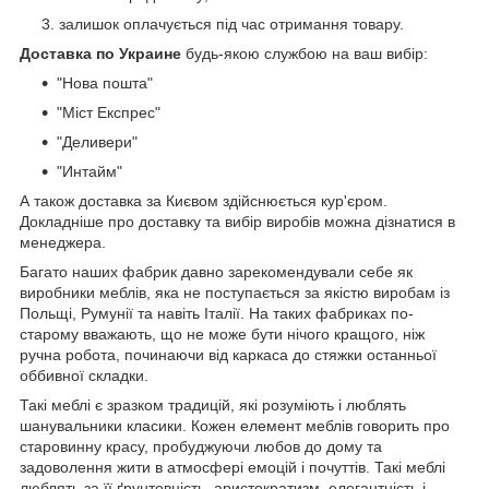
залишок оплачується під час отримання товару.
Доставка по Украине
будь-якою службою на ваш вибір:
"Нова пошта"
"Міст Експрес"
"Деливери"
"Интайм"
А також доставка за Києвом здійснюється кур'єром.
Докладніше про доставку та вибір виробів можна дізнатися в
менеджера.
Багато наших фабрик давно зарекомендували себе як
виробники меблів, яка не поступається за якістю виробам із
Польщі, Румунії та навіть Італії. На таких фабриках по-
старому вважають, що не може бути нічого кращого, ніж
ручна робота, починаючи від каркаса до стяжки останньої
оббивної складки.
Такі меблі є зразком традицій, які розуміють і люблять
шанувальники класики. Кожен елемент меблів говорить про
старовинну красу, пробуджуючи любов до дому та
задоволення жити в атмосфері емоцій і почуттів. Такі меблі
люблять за її ґрунтовність, аристократизм, елегантність і