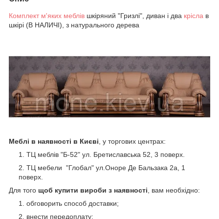
Комплект м'яких меблів
шкіряний "Гризлі", диван і два
крісла
в
шкірі (В НАЛИЧІ), з натурального дерева
Меблі в наявності в Києві
, у торгових центрах:
ТЦ меблів "Б-52" ул. Бретиславська 52, 3 поверх.
ТЦ мебели "Глобал" ул.Оноре Де Бальзака 2а, 1
поверх.
Для того
щоб купити вироби з наявності
, вам необхідно:
обговорить способ доставки;
внести передоплату;