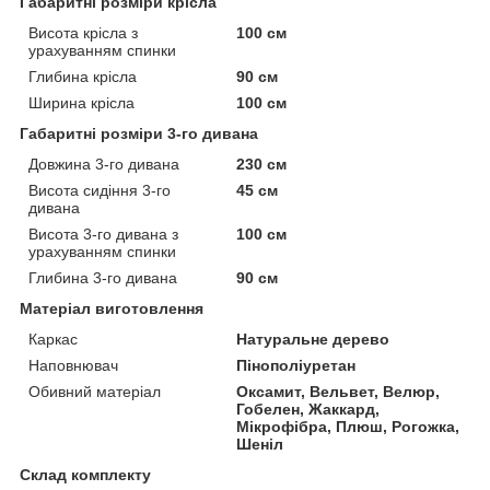
Габаритні розміри крісла
Висота крісла з
100 см
урахуванням спинки
Глибина крісла
90 см
Ширина крісла
100 см
Габаритні розміри 3-го дивана
Довжина 3-го дивана
230 см
Висота сидіння 3-го
45 см
дивана
Висота 3-го дивана з
100 см
урахуванням спинки
Глибина 3-го дивана
90 см
Матеріал виготовлення
Каркас
Натуральне дерево
Наповнювач
Пінополіуретан
Обивний матеріал
Оксамит, Вельвет, Велюр,
Гобелен, Жаккард,
Мікрофібра, Плюш, Рогожка,
Шеніл
Склад комплекту