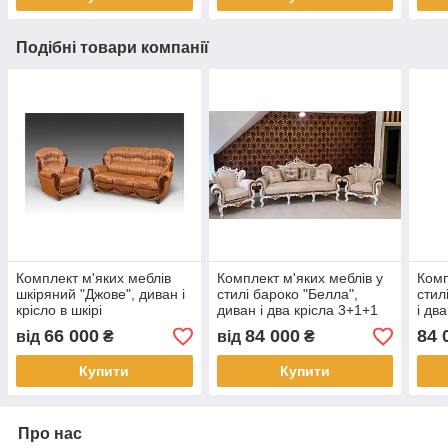
Подібні товари компанії
Комплект м'яких меблів
Комплект м'яких меблів у
Комп
шкіряний "Джове", диван і
стилі бароко "Белла",
стил
крісло в шкірі
диван і два крісла 3+1+1
і дв
66 000
84 000
84 
від
₴
від
₴
Купити
Купити
Про нас