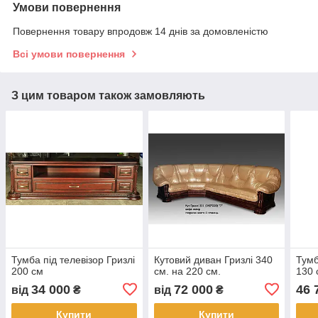
Умови повернення
Повернення товару впродовж 14 днів за домовленістю
Всі умови повернення
З цим товаром також замовляють
Тумба під телевізор Гризлі
Кутовий диван Гризлі 340
Тумб
200 см
см. на 220 см.
130 
34 000
72 000
46 
від
₴
від
₴
Купити
Купити