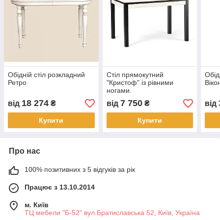
Обідній стіл розкладний
Стіл прямокутний
Обід
Ретро
"Кристоф" із рівними
Віко
ногами.
18 274
7 750
від
₴
від
₴
від
Купити
Купити
Про нас
100% позитивних з 5 відгуків за рік
Працює з 13.10.2014
м. Київ
ТЦ мебели "Б-52" вул.Братиславська 52, Київ, Україна