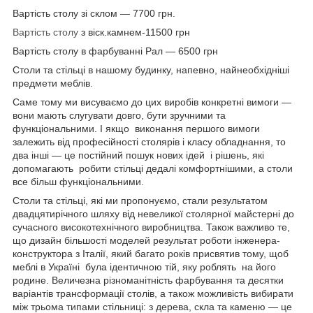
Вартість столу зі склом — 7700 грн.
Вартість столу
з віск.камнем-11500 грн
Вартість столу в фарбуванні Рал — 6500 грн
Столи та стільці в нашому будинку, напевно, найнеобхідніші
предмети меблів.
Саме тому ми висуваємо до цих виробів конкретні вимоги —
вони мають слугувати довго, бути зручними та
функціональними. І якщо виконання першого вимоги
залежить від професійності столярів і класу обладнання, то
два інші — це постійний пошук нових ідей і рішень, які
допомагають робити стільці дедалі комфортнішими, а столи
все більш функціональними.
Столи та стільці, які ми пропонуємо, стали результатом
двадцятирічного шляху від невеликої столярної майстерні до
сучасного високотехнічного виробництва. Також важливо те,
що дизайн більшості моделей результат роботи інженера-
конструктора з Італії, який багато років присвятив тому, щоб
меблі в Україні була ідентичною тій, яку роблять на його
родине. Величезна різноманітність фарбування та десятки
варіантів трансформації столів, а також можливість вибирати
між трьома типами стільниці: з дерева, скла та каменю — це