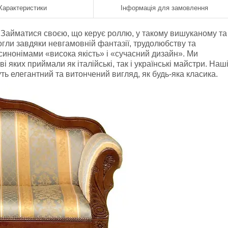
Характеристики
Інформація для замовлення
. Займатися своєю, що керує роллю, у такому вишуканому та
огли завдяки невгамовній фантазії, трудолюбству та
 синонімами «висока якість» і «сучасний дизайн». Ми
яких приймали як італійські, так і українські майстри. Наш
ь елегантний та витончений вигляд, як будь-яка класика.