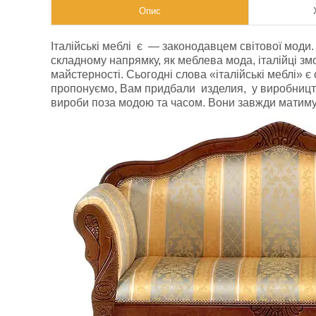
Опис
Італійські меблі є — законодавцем світової моди
складному напрямку, як меблева мода, італійці зм
майстерності. Сьогодні слова «італійські меблі» є
пропонуємо, Вам придбали изделия, у виробництві 
вироби поза модою та часом. Вони завжди матимут