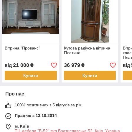
Вітрина "Прованс"
Кутова радіусна вітрина
Вітр
Платина
клас
Пла
21 000
36 979
від
₴
₴
від
Купити
Купити
Про нас
100% позитивних з 5 відгуків за рік
Працює з 13.10.2014
м. Київ
ТЦ мебели "Б-52" вул.Братиславська 52, Київ, Україна