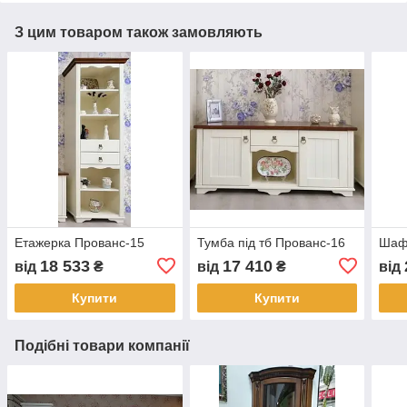
З цим товаром також замовляють
Етажерка Прованс-15
Тумба під тб Прованс-16
Шафа
18 533
17 410
від
₴
від
₴
від
Купити
Купити
Подібні товари компанії