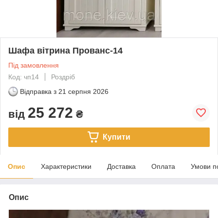
Шафа вітрина Прованс-14
Під замовлення
Код: чп14
Роздріб
Відправка з
21 серпня 2026
25 272
від
₴
Купити
Опис
Характеристики
Доставка
Оплата
Умови п
Опис