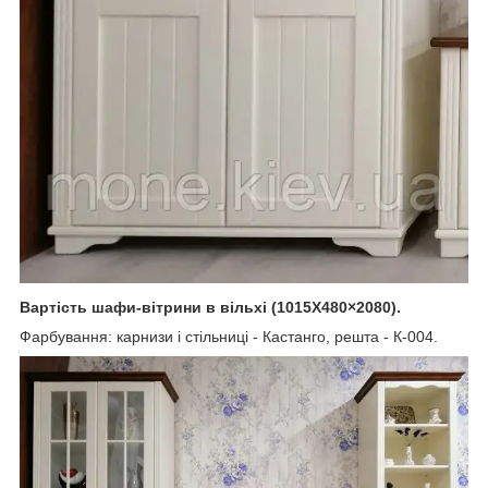
Вартість шафи-вітрини в вільхі (1015Х480×2080).
Фарбування: карнизи і стільниці - Кастанго, решта - К-004.