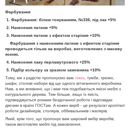
Фарбування
1. Фарбування: білим тонуванням, №336, під лак +5%
2. Нанесення патини +5%
3. Нанесення патини з ефектом старіння +10%
Фарбування з нанесенням патини з ефектом старіння
проводиться тільки на виробах, виготовлених з масиву
ясеню.
4. Нанесення лаку перламутрового +25%
5. Підбір кольору за зразком замовника +10%
Тому, ми з радістю пропонуємо вам
ліжка
, тумби, трюмо,
шафи, столові набори від ще одного вітчизняного виробника.
Нам, а ми впевнені, що і вам теж подобаються якісні меблі з
натурального дерева. Тим більше, якщо їх якість
підтверджується роками бездоганної роботи і відповідає
діючим в країні ГОСТам. А кожен виріб - це результат кропіткої
роботи дизайнерів, столярів, оббивальників і малярів.
Який, крім того, що пропонує вам широкий вибір виробів,
також виготовляє меблі під замовлення.