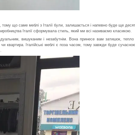
, тому що саме меблі з Італії були, залишається і напевно буде ще деся
 виробництва Італії сформувала стиль, який ми всі називаємо класикою.
відуальним, вишуканим і незабутнім. Вона принесе вам затишок, тепло
 чи квартира. Італійські меблі є поза часом, тому завжди буде сучасно
.