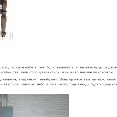
, тому що саме меблі з Італії були, залишається і напевно буде ще деся
 виробництва Італії сформувала стиль, який ми всі називаємо класикою.
відуальним, вишуканим і незабутнім. Вона принесе вам затишок, тепло
чи квартира. Італійські меблі є поза часом, тому завжди будуть сучасно
.