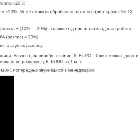
оплата +20 %
лата +20% Може вмикати оброблення патиною (див. зразок No 13.
оплата + (10% ― 20%) залежно від площі та складності роботи.
0% (розпис) = 30%)
и та ступінь розпису.
.
анини. Базова ціна виробу в тканині 6 EURO.
Також можна давати
повідно до розрахунку 6 EURO за 1 м.п.
агазині, попередньо звужившися з менеджером.