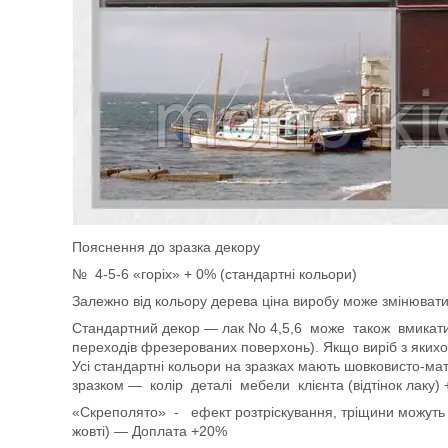
Пояснення до зразка декору
№ 4-5-6 «горіх» + 0% (стандартні кольори)
Залежно від кольору дерева ціна виробу може змінювати
Стандартний декор — лак No 4,5,6 може також вмикат
переходів фрезерованих поверхонь). Якщо виріб з якихос
Усі стандартні кольори на зразках мають шовковисто-мат
зразком — колір деталі мебели клієнта (відтінок лаку)
«Скреполято» - ефект розтріскування, тріщини можуть бу
жовті) — Доплата +20%