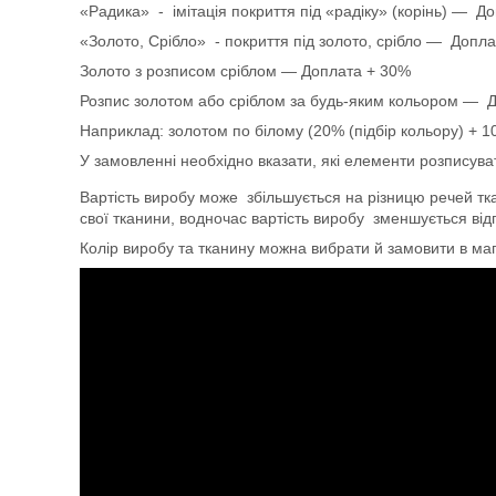
«Радика» - імітація покриття під «радіку» (корінь) — Д
«Золото, Срібло» - покриття під золото, срібло — Доп
Золото з розписом сріблом — Доплата + 30%
Розпис золотом або сріблом за будь-яким кольором — Д
Наприклад: золотом по білому (20% (підбір кольору) + 1
У замовленні необхідно вказати, які елементи розписуват
Вартість виробу може збільшується на різницю речей тк
свої тканини, водночас вартість виробу зменшується від
Колір виробу та тканину можна вибрати й замовити в м