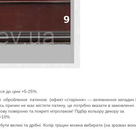
ся до ціни +5-25%.
и оброблення патиною (ефект «старіння» — затемнення западин 
ь причин не має містити патину, це потрібно вказати в замовленні.
ову поверхню та покриті нітролаком! Підбір кольору декору за
 +10%
ти великі та дрібні. Колір тріщин можна вибирати (на зразках вон