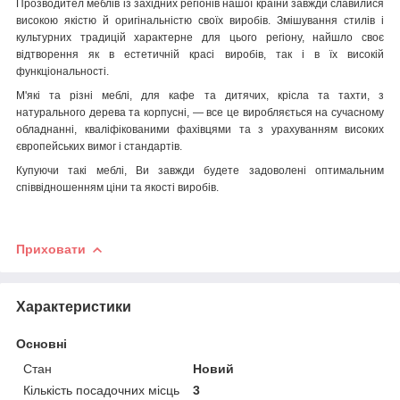
Проз
водител меблів із західних регіонів нашої країни завжди славилися
високою якістю й оригінальністю своїх виробів. Змішування стилів і
культурних традицій характерне для цього регіону, найшло своє
відтворення як в естетичній красі виробів, так і в їх високій
функціональності.
М'які та різні меблі, для кафе та дитячих, крісла та тахти, з
натурального дерева та корпусні, — все це виробляється на сучасному
обладнанні, кваліфікованими фахівцями та з урахуванням високих
європейських вимог і стандартів.
Купуючи такі меблі, Ви завжди будете задоволені оптимальним
співвідношенням ціни та якості виробів.
Приховати
Характеристики
Основні
Стан
Новий
Кількість посадочних місць
3