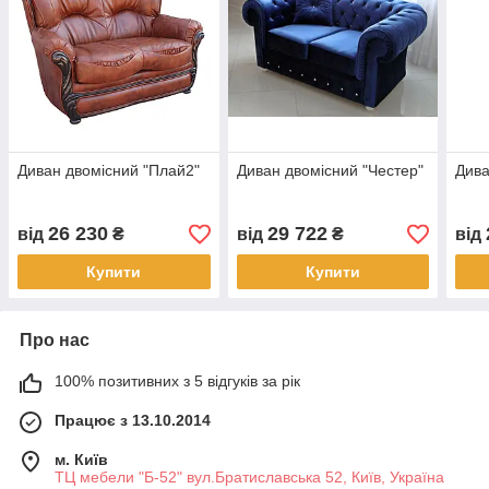
Диван двомісний "Плай2"
Диван двомісний "Честер"
Дива
26 230
29 722
від
₴
від
₴
від
Купити
Купити
Про нас
100% позитивних з 5 відгуків за рік
Працює з 13.10.2014
м. Київ
ТЦ мебели "Б-52" вул.Братиславська 52, Київ, Україна