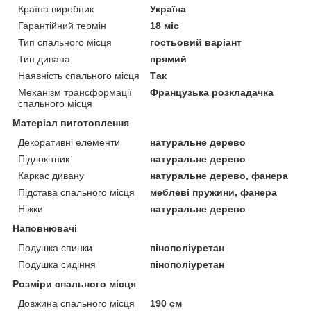
Країна виробник
Україна
Гарантійний термін
18 міс
Тип спального місця
гостьовий варіант
Тип дивана
прямий
Наявність спального місця
Так
Механізм трансформації
Французька розкладачка
спального місця
Матеріал виготовлення
Декоративні елементи
натуральне дерево
Підлокітник
натуральне дерево
Каркас дивану
натуральне дерево, фанера
Підстава спального місця
меблеві пружини, фанера
Ніжки
натуральне дерево
Наповнювачі
Подушка спинки
пінополіуретан
Подушка сидіння
пінополіуретан
Розміри спального місця
Довжина спального місця
190 см