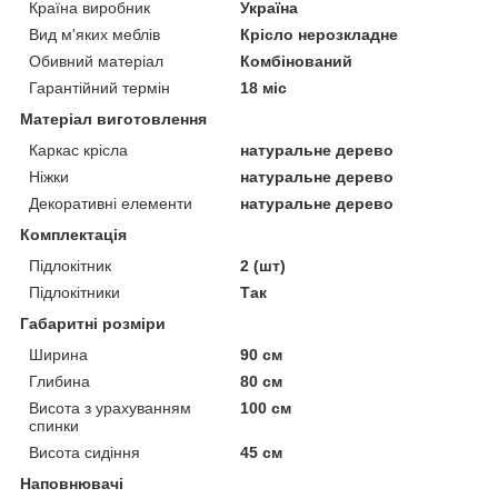
Країна виробник
Україна
Вид м'яких меблів
Крісло нерозкладне
Обивний матеріал
Комбінований
Гарантійний термін
18 міс
Матеріал виготовлення
Каркас крісла
натуральне дерево
Ніжки
натуральне дерево
Декоративні елементи
натуральне дерево
Комплектація
Підлокітник
2 (шт)
Підлокітники
Так
Габаритні розміри
Ширина
90 см
Глибина
80 см
Висота з урахуванням
100 см
спинки
Висота сидіння
45 см
Наповнювачі