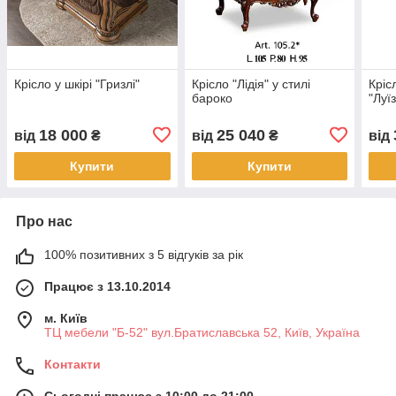
Крісло у шкірі "Гризлі"
Крісло "Лідія" у стилі
Кріс
бароко
"Луї
18 000
25 040
від
₴
від
₴
від
Купити
Купити
Про нас
100% позитивних з 5 відгуків за рік
Працює з 13.10.2014
м. Київ
ТЦ мебели "Б-52" вул.Братиславська 52, Київ, Україна
Контакти
Сьогодні працює з 10:00 до 21:00