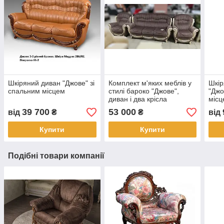
Шкіряний диван "Джове" зі
Комплект м'яких меблів у
Шкір
спальним місцем
стилі бароко "Джове",
"Джо
диван і два крісла
місц
39 700
53 000
від
₴
₴
від
Купити
Купити
Подібні товари компанії