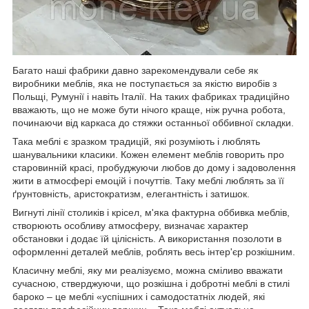
Багато наші фабрики давно зарекомендували себе як
виробники меблів, яка не поступається за якістю виробів з
Польщі, Румунії і навіть Італії. На таких фабриках традиційно
вважають, що не може бути нічого краще, ніж ручна робота,
починаючи від каркаса до стяжки останньої оббивної складки.
Така меблі є зразком традицій, які розуміють і люблять
шанувальники класики. Кожен елемент меблів говорить про
старовинній красі, пробуджуючи любов до дому і задоволення
жити в атмосфері емоцій і почуттів. Таку меблі люблять за її
ґрунтовність, аристократизм, елегантність і затишок.
Вигнуті лінії столиків і крісел, м'яка фактурна оббивка меблів,
створюють особливу атмосферу, визначає характер
обстановки і додає їй цілісність. А використання позолоти в
оформленні деталей меблів, роблять весь інтер'єр розкішним.
Класичну меблі, яку ми реалізуємо, можна сміливо вважати
сучасною, стверджуючи, що розкішна і добротні меблі в стилі
бароко – це меблі «успішних і самодостатніх людей, які