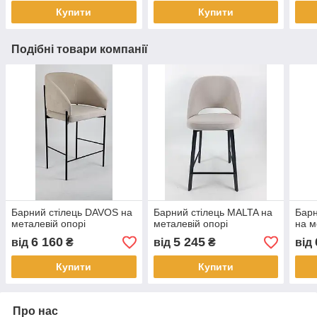
Купити
Купити
Подібні товари компанії
Барний стілець DAVOS на
Барний стілець MALTA на
Барн
металевій опорі
металевій опорі
на м
6 160
5 245
від
₴
від
₴
від
Купити
Купити
Про нас