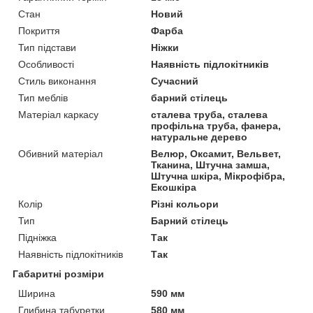
Стан
Новий
Покриття
Фарба
Тип підстави
Ніжки
Особливості
Наявність підлокітників
Стиль виконання
Сучасний
Тип меблів
барний стілець
Матеріал каркасу
сталева труба, сталева
профільна труба, фанера,
натуральне дерево
Обивний матеріал
Велюр, Оксамит, Вельвет,
Тканина, Штучна замша,
Штучна шкіра, Мікрофібра,
Екошкіра
Колір
Різні кольори
Тип
Барний стілець
Підніжка
Так
Наявність підлокітників
Так
Габаритні розміри
Ширина
590 мм
Глибина табуретки
580 мм