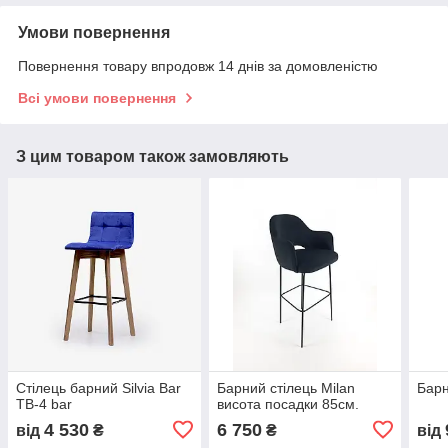
Умови повернення
Повернення товару впродовж 14 днів за домовленістю
Всі умови повернення
З цим товаром також замовляють
Стілець барний Silvia Bar
Барний стілець Milan
Барн
TB-4 bar
висота посадки 85см.
4 530
6 750
від
₴
₴
від