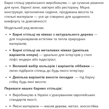
Барні стільці українського виробництва — це сучасне рішення
для кухні, барної зони, кав’ярні або ресторану. Міцна
конструкція, ергономічне сидіння, продумана висота та
стильні матеріали — усе це створено для щоденного
комфорту та довговічності.
Модельний ряд включає:
Барні стільці на ніжках з натурального дерева
—
для поціновувачів естетики та тепла природних
матеріалів;
Барні стільці на металевих ніжках (декілька
варіантів опори)
— ідеально для інтер’єрів у стилі
лофт, модерн або індастріал;
Великий вибір кольорів і варіантів оббивки
—
легко підібрати стілець до будь-якого інтер’єру.
Декілька варіантів висоти посадки
— під барну
стійку будь-якої висоти;
Переваги наших барних стільців:
Виробництво в Україні з урахуванням європейських
стандартів якості;
Якісні матеріали — масив дерева, метал, зносостійка