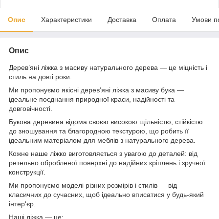
Опис
Характеристики
Доставка
Оплата
Умови п
Опис
Дерев’яні ліжка з масиву натурального дерева — це міцність і
стиль на довгі роки.
Ми пропонуємо якісні дерев’яні ліжка з масиву бука —
ідеальне поєднання природної краси, надійності та
довговічності.
Букова деревина відома своєю високою щільністю, стійкістю
до зношування та благородною текстурою, що робить її
ідеальним матеріалом для меблів з натурального дерева.
Кожне наше ліжко виготовляється з увагою до деталей: від
ретельно обробленої поверхні до надійних кріплень і зручної
конструкції.
Ми пропонуємо моделі різних розмірів і стилів — від
класичних до сучасних, щоб ідеально вписатися у будь-який
інтер'єр.
Наші ліжка — це: