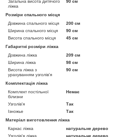
Загальна висота дитячого
90 см
ліжка
Розміри спального місця
Довжина спального місця
200 см
Ширина спального місця
90 см
Висота спального місця
45 см
Габаритні розміри ліжка
Довжина ліжка
209 см
Ширина ліжка
98 см
Висота ліжка з
90 см
урахуванням узголів'я
Комплектація ліжка
Комплект постільної
Немає
білизни
Узголів'я
Так
Ізножье
Так
Матеріал виготовлення ліжка
Каркас ліжка
натуральне дерево
Узголів'я ліжка
натуральне дерево