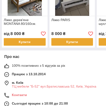
Ліжко дерев'яне
Ліжко PARIS
Ліжк
MONTANA 80/160см.
шух
8 000
8 000
від
₴
₴
від
Купити
Купити
Про нас
100% позитивних з 5 відгуків за рік
Працює з 13.10.2014
м. Київ
ТЦ мебели "Б-52" вул.Братиславська 52, Київ, Україна
Контакти
Сьогодні працює з 10:00 до 21:00