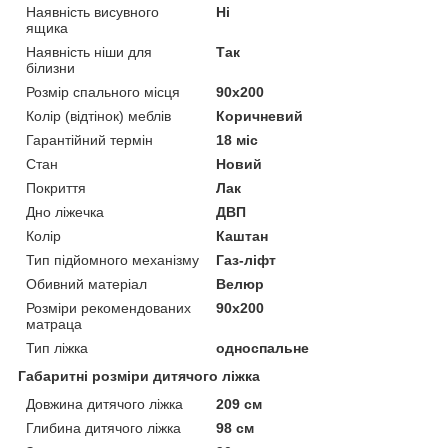
Наявність висувного
Ні
ящика
Наявність ніши для
Так
білизни
Розмір спального місця
90х200
Колір (відтінок) меблів
Коричневий
Гарантійний термін
18 міс
Стан
Новий
Покриття
Лак
Дно ліжечка
ДВП
Колір
Каштан
Тип підйомного механізму
Газ-ліфт
Обивний матеріал
Велюр
Розміри рекомендованих
90х200
матраца
Тип ліжка
односпальне
Габаритні розміри дитячого ліжка
Довжина дитячого ліжка
209 см
Глибина дитячого ліжка
98 см