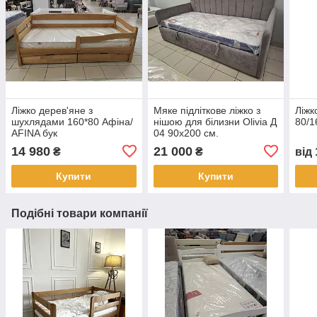
Ліжко дерев'яне з
Мяке підліткове ліжко з
Ліжк
шухлядами 160*80 Афіна/
нішою для білизни Olivia Д
80/1
AFINA бук
04 90x200 см.
14 980
21 000
₴
₴
від
Купити
Купити
Подібні товари компанії