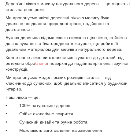
Дерев’яні ліжка з масиву натурального дерева — це міцність і
стиль на довгі роки.
Ми пропонуємо якісні дерев’яні ліжка з масиву бука —
ідеальне поєднання природної краси, надійності та
довговічності.
Букова деревина відома своєю високою щільністю, стійкістю
до зношування та благородною текстурою, що робить її
ідеальним матеріалом для меблів з натурального дерева.
Кожне наше ліжко виготовляється з увагою до деталей: від
ретельно обро
блено
ї поверхні до надійних кріплень і зручної
конструкції.
Ми пропонуємо моделі різних розмірів і стилів — від
класичних до сучасних, щоб ідеально вписатися у будь-який
інтер'єр.
Наші ліжка — це:
• 100% натуральне дерево
• Стійке екологічне покриття
• Сучасний дизайн та ручна робота
• Можливість виготовлення на замовлення