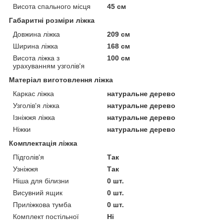
Висота спального місця
45 см
Габаритні розміри ліжка
Довжина ліжка
209 см
Ширина ліжка
168 см
Висота ліжка з
100 см
урахуванням узголів'я
Матеріал виготовлення ліжка
Каркас ліжка
натуральне дерево
Узголів'я ліжка
натуральне дерево
Ізніжжя ліжка
натуральне дерево
Ніжки
натуральне дерево
Комплектація ліжка
Підголів'я
Так
Узніжжя
Так
Ніша для білизни
0 шт.
Висувний ящик
0 шт.
Приліжкова тумба
0 шт.
Комплект постільної
Ні