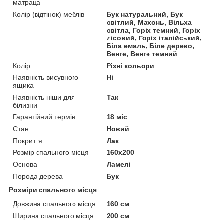
матраца
Колір (відтінок) меблів
Бук натуральний, Бук
світлий, Махонь, Вільха
світла, Горіх темний, Горіх
лісовий, Горіх італійський,
Біла емаль, Біле дерево,
Венге, Венге темний
Колір
Різні кольори
Наявність висувного
Ні
ящика
Наявність ніши для
Так
білизни
Гарантійний термін
18 міс
Стан
Новий
Покриття
Лак
Розмір спального місця
160х200
Основа
Ламелі
Порода дерева
Бук
Розміри спального місця
Довжина спального місця
160 см
Ширина спального місця
200 см