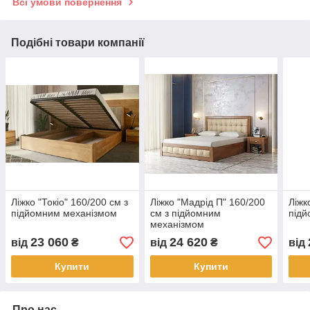
Всі умови повернення
Подібні товари компанії
Ліжко "Токіо" 160/200 см з
Ліжко "Мадрід П" 160/200
Ліжк
підйомним механізмом
см з підйомним
підй
механізмом
23 060
24 620
від
₴
від
₴
від
Купити
Купити
Про нас