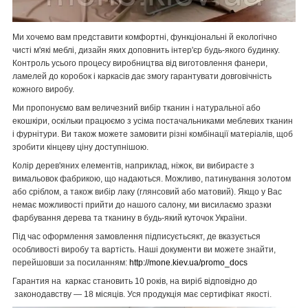
Ми хочемо вам представити комфортні, функціональні й екологічно
чисті м'які меблі, дизайн яких доповнить інтер'єр будь-якого будинку.
Контроль усього процесу виробництва від виготовлення фанери,
ламелей до коробок і каркасів дає змогу гарантувати довговічність
кожного виробу.
Ми пропонуємо вам величезний вибір тканин і натуральної або
екошкіри, оскільки працюємо з усіма постачальниками меблевих тканин
і фурнітури. Ви також можете замовити різні комбінації матеріалів, щоб
зробити кінцеву ціну доступнішою.
Колір дерев'яних елементів, наприклад, ніжок, ви вибираєте з
вимальовок фабрикою, що надаються. Можливо, патинування золотом
або сріблом, а також вибір лаку (глянсовий або матовий). Якщо у Вас
немає можливості прийти до нашого салону, ми висилаємо зразки
фарбування дерева та тканину в будь-який куточок України.
Під час оформлення замовлення підписуєтьсякт, де вказується
особливості виробу та вартість. Наші документи ви можете знайти,
перейшовши за посиланням:
http://mone.kiev.ua/promo_docs
Гарантия на каркас становить 10 років, на виріб відповідно до
законодавству — 18 місяців. Уся продукція має сертифікат якості.