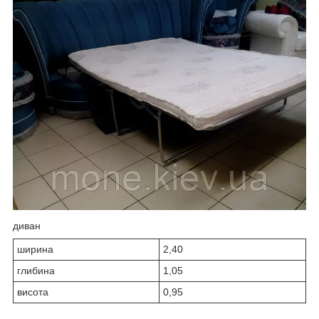
диван
ширина
2,40
глибина
1,05
висота
0,95