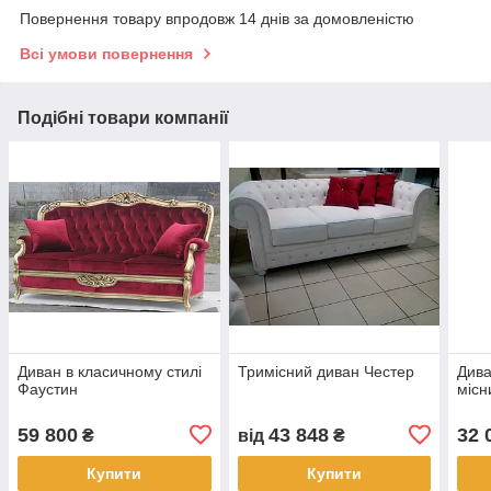
Повернення товару впродовж 14 днів за домовленістю
Всі умови повернення
Подібні товари компанії
Диван в класичному стилі
Тримісний диван Честер
Дива
Фаустин
місн
59 800
43 848
32 
₴
від
₴
Купити
Купити