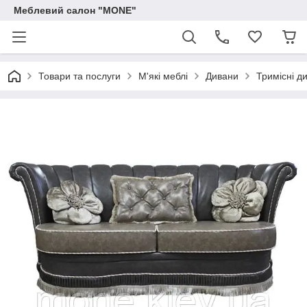
Меблевий салон "MONE"
Товари та послуги
М'які меблі
Дивани
Тримісні д