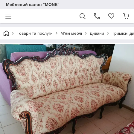
Меблевий салон "MONE"
Товари та послуги
М'які меблі
Дивани
Тримісні д