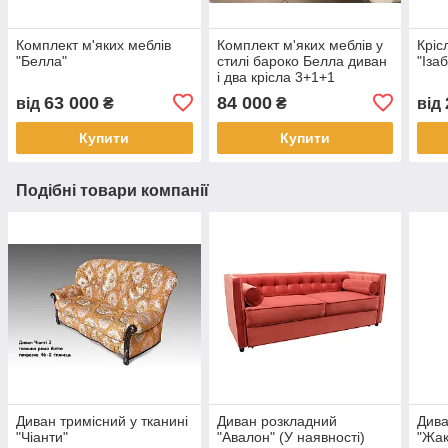
Комплект м'яких меблів
Комплект м'яких меблів у
Кріс
"Белла"
стилі бароко Белла диван
"Іза
і два крісла 3+1+1
63 000
84 000
від
₴
₴
від
Купити
Купити
Подібні товари компанії
Диван тримісний у тканині
Диван розкладний
Дива
"Чіанти"
"Авалон" (У наявності)
"Жак