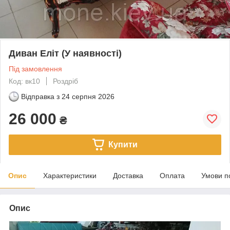
Диван Еліт (У наявності)
Під замовлення
Код: вк10
Роздріб
Відправка з
24 серпня 2026
26 000
₴
Купити
Опис
Характеристики
Доставка
Оплата
Умови п
Опис