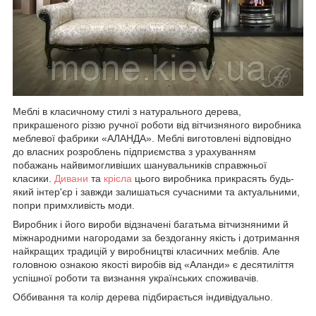
Меблі в класичному стилі з натурального дерева,
прикрашеного різзю ручної роботи від вітчизняного виробника
меблевої фабрики «АЛАНДА». Меблі виготовлені відповідно
до власних розроблень підприємства з урахуванням
побажань найвимогливіших шанувальників справжньої
класики.
Дивани
та
крісла
цього виробника прикрасять будь-
який інтер'єр і завжди залишаться сучасними та актуальними,
попри примхливість моди.
Виробник і його вироби відзначені багатьма вітчизняними й
міжнародними нагородами за бездоганну якість і дотримання
найкращих традицій у виробництві класичних меблів. Але
головною ознакою якості виробів від «Аланди» є десятиліття
успішної роботи та визнання українських споживачів.
Оббивання та колір дерева підбирається індивідуально.