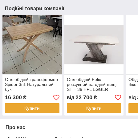
Подібні товари компанії
Стіл обідній трансформер
Стіл обідній Felix
Обід
Spider 3в1 Натуральний
розсувний на одній ніжці
Віко
бук
ST – 36 HPL EGGER
16 300
22 700
₴
від
₴
від
Купити
Купити
Про нас